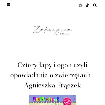
This site uses cookies from Google to deliver its
services and to analyze traffic. Your IP address
and user-agent are shared with Google along with
performance and security metrics to ensure
quality of service, generate usage statistics, and
to detect and address abuse.
LEARN MORE
GOT IT
Cztery łapy i ogon czyli
opowiadania o zwierzętach -
Agnieszka Frączek