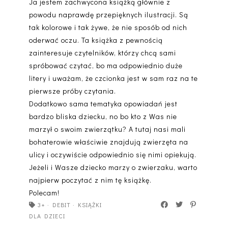
Ja jestem zachwycona książką głównie z
powodu naprawdę przepięknych ilustracji. Są
tak kolorowe i tak żywe, że nie sposób od nich
oderwać oczu. Ta książka z pewnością
zainteresuje czytelników, którzy chcą sami
spróbować czytać, bo ma odpowiednio duże
litery i uważam, że czcionka jest w sam raz na te
pierwsze próby czytania.
Dodatkowo sama tematyka opowiadań jest
bardzo bliska dziecku, no bo kto z Was nie
marzył o swoim zwierzątku? A tutaj nasi mali
bohaterowie właściwie znajdują zwierzęta na
ulicy i oczywiście odpowiednio się nimi opiekują.
Jeżeli i Wasze dziecko marzy o zwierzaku, warto
najpierw poczytać z nim tę książkę.
Polecam!
3+
·
DEBIT
·
KSIĄŻKI
DLA DZIECI