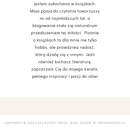
jestem zakochana w książkach.
Moja pasja do czytania towarzyszy
mi od najmłodszych lat, a
blogowanie stało się naturalnym
przedłużeniem tej miłości. Pisanie
o książkach to dla mnie nie tylko
hobby, ale prawdziwa radość,
którą dzielę się z innymi. Jeśli
również kochasz literaturę,
zapraszam Cię do mojego świata,
pełnego inspiracji i pasji do słów!
COPYRIGHT ©
2026
ZAKURZONA PÓŁKA
. BLOG DESIGN BY
SKYANDSTARS.CO