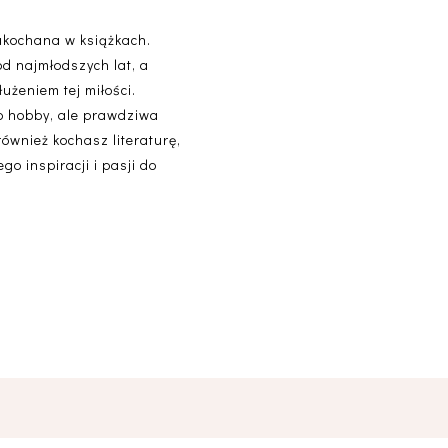
akochana w książkach.
od najmłodszych lat, a
użeniem tej miłości.
lko hobby, ale prawdziwa
 również kochasz literaturę,
o inspiracji i pasji do