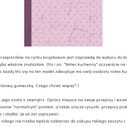
rzepiśników na rynku książkowym jest naprawdę do wyboru do ko
hyba właśnie znalazłam. Oto i on: "Notes kuchenny" oczywiście na 
c każdy kto się na ten model zdecyduje ma swój osobisty notes k
 różową gumeczką. Czego chcieć więcej?:)
 i jego szata z zewnątrz. Oprócz miejsca na swoje przepisy i wsz
pisane "normalnym" pismem, a także urocze rysunki, przepisy prab
a i słodka, że aż żal zapisywać.
, nikogo nie trzeba będzie nakłaniać do zakupu takiego zeszytu:)