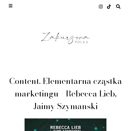
This site uses cookies from Google to deliver its
services and to analyze traffic. Your IP address
and user-agent are shared with Google along with
performance and security metrics to ensure quality
of service, generate usage statistics, and to detect
and address abuse.
LEARN MORE
GOT IT
Content. Elementarna cząstka
marketingu - Rebecca Lieb,
Jaimy Szymanski