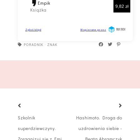
PORADNIK
·
ZNAK
Szkolnik
Hashimoto. Droga do
superdziewczyny.
uzdrowienia siebie -
Zorganizuj się z Emi.
Beata Abramczyk