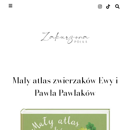
This site uses cookies from Google to deliver its
services and to analyze traffic. Your IP address
and user-agent are shared with Google along with
performance and security metrics to ensure
quality of service, generate usage statistics, and
to detect and address abuse.
LEARN MORE
GOT IT
Mały atlas zwierzaków Ewy i
Pawła Pawlaków