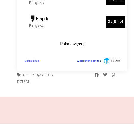
3+
·
KSIĄŻKI DLA
DZIECI