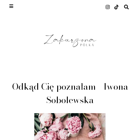
This site uses cookies from Google to deliver its
services and to analyze traffic. Your IP address
and user-agent are shared with Google along with
performance and security metrics to ensure
quality of service, generate usage statistics, and
to detect and address abuse.
LEARN MORE
GOT IT
Odkąd Cię poznałam - Iwona
Sobolewska