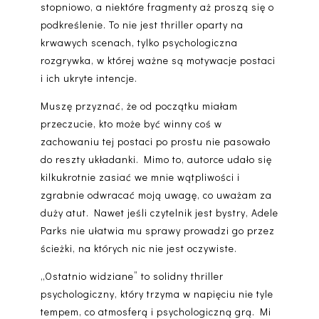
stopniowo, a niektóre fragmenty aż proszą się o
podkreślenie. To nie jest thriller oparty na
krwawych scenach, tylko
psychologiczna
rozgrywka
, w której ważne są motywacje postaci
i ich ukryte intencje.
Muszę przyznać, że
od początku miałam
przeczucie, kto może być winny
coś w
zachowaniu tej postaci po prostu nie pasowało
do reszty układanki. Mimo to, autorce udało się
kilkukrotnie zasiać we mnie wątpliwości i
zgrabnie odwracać moją uwagę, co uważam za
duży atut. Nawet jeśli czytelnik jest bystry, Adele
Parks nie ułatwia mu sprawy prowadzi go przez
ścieżki, na których nic nie jest oczywiste.
„
Ostatnio widziane
” to
solidny thriller
psychologiczny
, który trzyma w napięciu nie tyle
tempem, co atmosferą i psychologiczną grą. Mi