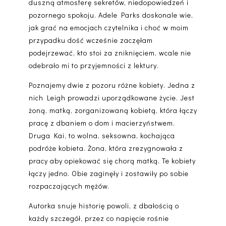
duszną atmosferę sekretów, niedopowiedzeń i
pozornego spokoju
. Adele Parks doskonale wie,
jak grać na emocjach czytelnika i choć w moim
przypadku dość wcześnie
zaczęłam
podejrzewać, kto stoi za zniknięciem
, wcale nie
odebrało mi to przyjemności z lektury.
Poznajemy dwie z pozoru różne kobiety. Jedna z
nich Leigh prowadzi uporządkowane życie. Jest
żoną, matką, zorganizowaną kobietą, która łączy
pracę z dbaniem o dom i macierzyństwem.
Druga Kai, to wolna, seksowna, kochająca
podróże kobieta. Żona, która zrezygnowała z
pracy aby opiekować się chorą matką. Te kobiety
łączy jedno. Obie zaginęły i zostawiły po sobie
rozpaczających mężów.
Autorka snuje historię powoli, z dbałością o
każdy szczegół, przez co napięcie rośnie