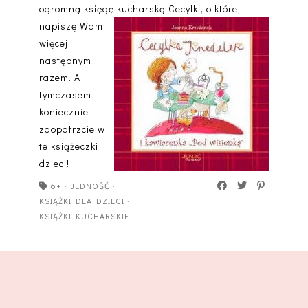
ogromną księgę
kucharską Cecylki, o której
napiszę Wam
więcej
następnym
razem. A
tymczasem
koniecznie
zaopatrzcie w
te książeczki
dzieci!
6+
·
JEDNOŚĆ
·
KSIĄŻKI DLA DZIECI
·
KSIĄŻKI KUCHARSKIE