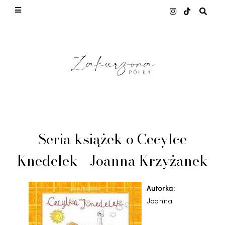
This site uses cookies from Google to deliver its
services and to analyze traffic. Your IP address
and user-agent are shared with Google along with
performance and security metrics to ensure
quality of service, generate usage statistics, and
to detect and address abuse.
LEARN MORE
GOT IT
Seria książek o Cecylce
Knedelek - Joanna Krzyżanek
Autorka:
Joanna