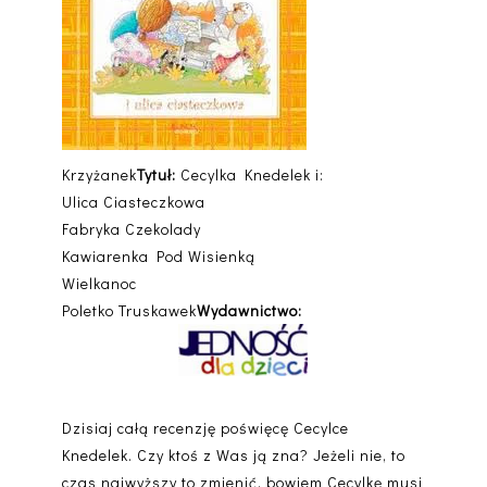
Krzyżanek
Tytuł:
Cecylka Knedelek i:
Ulica Ciasteczkowa
Fabryka Czekolady
Kawiarenka Pod Wisienką
Wielkanoc
Poletko Truskawek
Wydawnictwo:
Dzisiaj całą recenzję poświęcę Cecylce
Knedelek. Czy ktoś z Was ją zna? Jeżeli nie, to
czas najwyższy to zmienić, bowiem Cecylkę musi