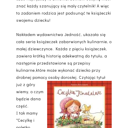
znać każdy szanujący się mały czytelnik! A więc
to zadaniem rodzica jest podsunąć te książeczki
swojemu dziecku!
Nakładem wydawnictwa Jedność, ukazała się
cała seria książeczek zabarwionych kulinarnie, o
małej dziewczynce. Każda z pięciu książeczek,
zawiera krótką historię adekwatną do tytułu, a
następnie przedstawione są przepisy
kulinarne,które może wykonać dziecko przy
drobnej pomocy osoby dorosłej. Czytając tytuł
już z
góry
wiemy, o czym
będzie dana
część.
I tak mamy
"Cecylkę i
poletko