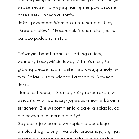
wrażenie, że motywy są namiętnie powtarzane
przez setki innych autorów..
Jeżeli przypadła Wam do gustu seria o Riley,
"Krew aniołów" i "Pocałunek Archanioła" jest w
bardzo podobnym stylu.
Głównymi bohaterami tej serii są anioły,
wampiry i oczywiście łowcy. Z tą różnicą, że
główną pieczę nad miastem sprawują anioły, w
tym Rafael - sam władca i archanioł Nowego
Jorku.
Elena jest łowcą. Dramat, który rozegrał się w
dzieciństwie naznaczył jej wspomnienia bólem i
strachem. Złe wspomnienia ciągle ją ścigają, co
nie pozwala jej normalnie żyć.
Gdy dostaje zlecenie wytropienia upadłego
anioła, drogi Eleny i Rafaela przecinają się i jak
można się spodziewać zakochują się w sobie