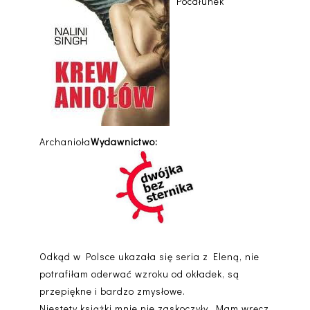
Pocałunek
Archanioła
Wydawnictwo:
Odkąd w Polsce ukazała się seria z Eleną, nie
potrafiłam oderwać wzroku od okładek, są
przepiękne i bardzo zmysłowe.
Niestety książki mnie nie zaskoczyły. Mam wręcz