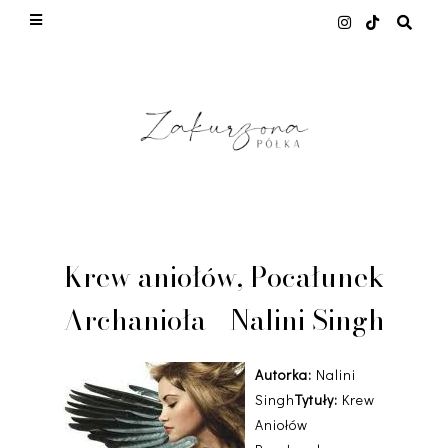
This site uses cookies from Google to deliver its
services and to analyze traffic. Your IP address
and user-agent are shared with Google along with
performance and security metrics to ensure
quality of service, generate usage statistics, and
to detect and address abuse.
LEARN MORE
GOT IT
Krew aniołów, Pocałunek
Archanioła - Nalini Singh
Autorka:
Nalini
Singh
Tytuły:
Krew
Aniołów