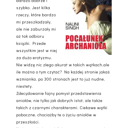
bardzo dobrze i
szybko. Jest kilka
rzeczy, które bardzo
mi przeszkadzały,
ale nie zaburzały mi
aż tak odbioru
książki. Przede
wszystkim jest w niej
za dużo erotyzmu.
Nie widzę nic złego akurat w takich wątkach,ale
ile można o tym czytać? Na każdej stronie jakaś
wzmianka, po 300 stronach jest to już nudne,
niestety.
Zdecydowanie fajny pomysł przedstawienia
aniołów, nie tylko jak dobrych istot, ale także
takich z czarnymi charakterami. Ciekawe wątki
poboczne, chociażby te o życiu aniołów w
przeszłości.