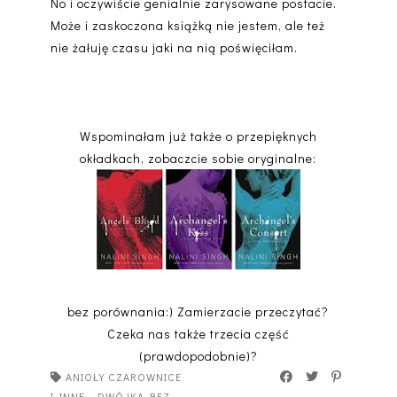
No i oczywiście genialnie zarysowane postacie.
Może i zaskoczona książką nie jestem, ale też
nie żałuję czasu jaki na nią poświęciłam.
Wspominałam już także o przepięknych
okładkach, zobaczcie sobie oryginalne:
bez porównania:) Zamierzacie przeczytać?
Czeka nas także trzecia część
(prawdopodobnie)?
ANIOŁY CZAROWNICE
I INNE
·
DWÓJKA BEZ