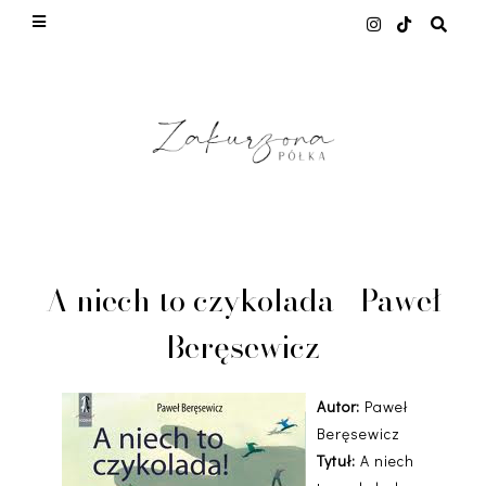
This site uses cookies from Google to deliver its
services and to analyze traffic. Your IP address
and user-agent are shared with Google along with
performance and security metrics to ensure
quality of service, generate usage statistics, and
to detect and address abuse.
LEARN MORE
GOT IT
A niech to czykolada - Paweł
Beręsewicz
Autor:
Paweł
Beręsewicz
Tytuł:
A niech