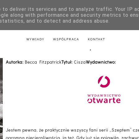
to deliver its services and to analyze traffic. Your IP 
E
KSIĄŻKI DLA DZIECI
LITERATURA POLSKA
LITERATURA Z
ogle along with performance and security metrics to ens
 statistics, and to detect and address abuse.
AKTU
LITERATURA Z PRZEPISAMI
LITERATURA ŚWIĄTECZNA
WYWIADY
WSPÓŁPRACA
KONTAKT
Cisza - Becca Fitzpatrick
Autorka:
Becca Fitzpatrick
Tytuł:
Cisza
Wydawnictwo:
Jestem pewna, że praktycznie wszyscy fani serii „Szeptem” czek
ogromną niecierpliwością, ja też. Gdy już się pojawiła, zachw