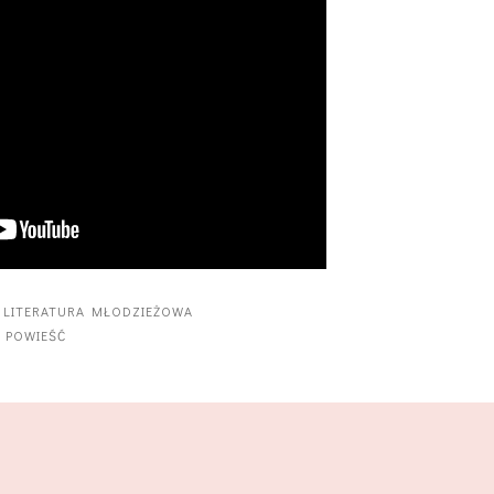
·
LITERATURA MŁODZIEŻOWA
·
POWIEŚĆ