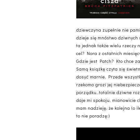
dziewczyna zupełnie nie pamię
dzieje się mnóstwo dziwnych 
ta jednak także wielu rzeczy 
cel? Nora z ostatnich miesię
Gdzie jest Patch? Kto chce z
Samą książkę czyta się świet
dosyć marnie. Przede wszystki
rzekomo grozi jej niebezpiecz
porządku..totalnie dziwne roz
daje mi spokoju, mianowicie c
mam nadzieję, że kolejna (o il
to nie poradzę:)