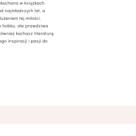
akochana w książkach.
od najmłodszych lat, a
użeniem tej miłości.
lko hobby, ale prawdziwa
 również kochasz literaturę,
o inspiracji i pasji do