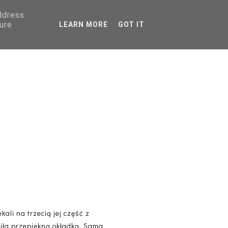
address
AGRANICZNA
ure
LEARN MORE
GOT IT
PORADNIKI
ali na trzecią jej część z
yciła przepiękną okładką. Sama