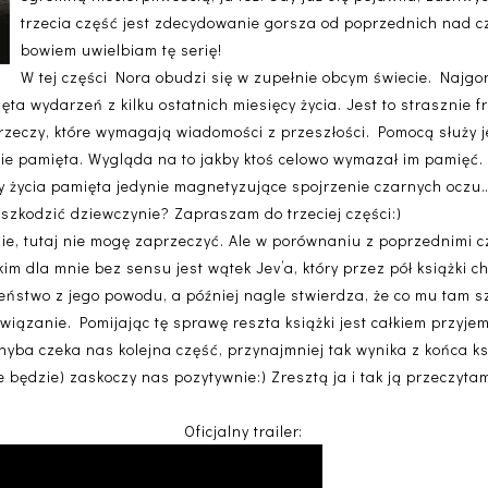
trzecia część jest zdecydowanie gorsza od poprzednich nad 
bowiem uwielbiam tę serię!
W tej części Nora obudzi się w zupełnie obcym świecie. Najgor
ta wydarzeń z kilku ostatnich miesięcy życia. Jest to strasznie fr
rzeczy, które wymagają wiadomości z przeszłości. Pomocą służy je
nie pamięta. Wygląda na to jakby ktoś celowo wymazał im pamięć. Kt
cy życia pamięta jedynie magnetyzujące spojrzenie czarnych oc
aszkodzić dziewczynie? Zapraszam do trzeciej części:)
nie, tutaj nie mogę zaprzeczyć. Ale w porównaniu z poprzednimi
m dla mnie bez sensu jest wątek Jev’a, który przez pół książki c
eństwo z jego powodu, a później nagle stwierdza, że co mu tam sz
wiązanie. Pomijając tę sprawę reszta książki jest całkiem przyje
hyba czeka nas kolejna część, przynajmniej tak wynika z końca ksi
e będzie) zaskoczy nas pozytywnie:) Zresztą ja i tak ją przeczytam
Oficjalny trailer: