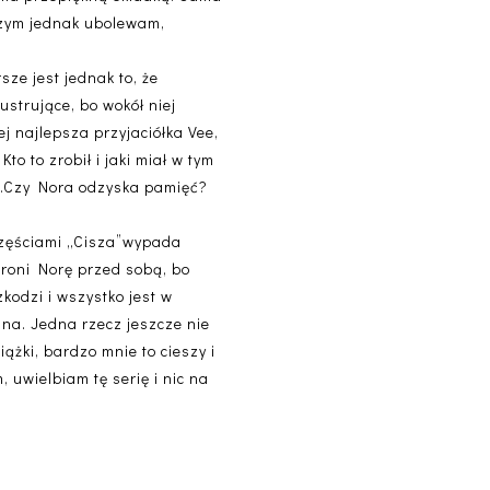
czym jednak ubolewam,
sze jest jednak to, że
ustrujące, bo wokół niej
j najlepsza przyjaciółka Vee,
o to zrobił i jaki miał w tym
zu…Czy Nora odzyska pamięć?
 częściami „Cisza”wypada
hroni Norę przed sobą, bo
kodzi i wszystko jest w
mna. Jedna rzecz jeszcze nie
ążki, bardzo mnie to cieszy i
, uwielbiam tę serię i nic na