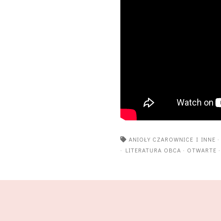
ANIOŁY CZAROWNICE I INNE
·
LITERATURA OBCA
·
OTWARTE