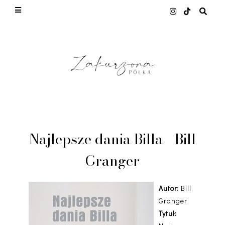
This site uses cookies from Google to deliver its
services and to analyze traffic. Your IP address
and user-agent are shared with Google along with
performance and security metrics to ensure
quality of service, generate usage statistics, and
to detect and address abuse.
LEARN MORE
GOT IT
Najlepsze dania Billa - Bill
Granger
Autor:
Bill
Granger
Tytuł: