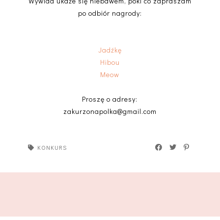
Wywiad ukaże się niebawem, póki co zapraszam
po odbiór nagrody:
Jadźkę
Hibou
Meow
Proszę o adresy:
zakurzonapolka@gmail.com
KONKURS