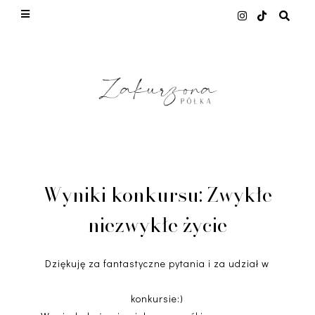
This site uses cookies from Google to deliver its
services and to analyze traffic. Your IP address
and user-agent are shared with Google along with
performance and security metrics to ensure
quality of service, generate usage statistics, and
to detect and address abuse.
LEARN MORE
GOT IT
Wyniki konkursu: Zwykłe
niezwykłe życie
Dziękuję za fantastyczne pytania i za udział w
konkursie:)