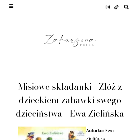
This site uses cookies from Google to deliver its
services and to analyze traffic. Your IP address
and user-agent are shared with Google along with
performance and security metrics to ensure
quality of service, generate usage statistics, and
to detect and address abuse.
LEARN MORE
GOT IT
Misiowe składanki - Złóż z
dzieckiem zabawki swego
dzieciństwa - Ewa Zielińska
Autorka:
Ewa
Zielińska