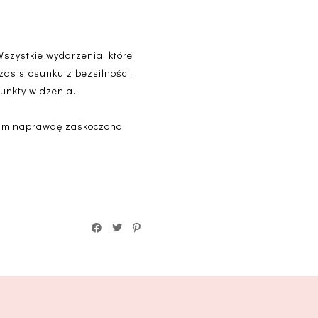
 Wszystkie wydarzenia, które
zas stosunku z bezsilności,
punkty widzenia.
yłam naprawdę zaskoczona