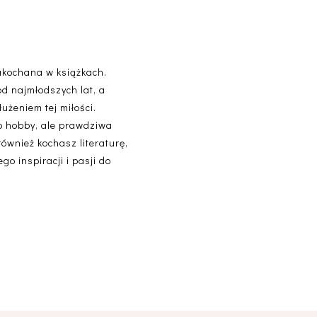
akochana w książkach.
od najmłodszych lat, a
użeniem tej miłości.
lko hobby, ale prawdziwa
 również kochasz literaturę,
o inspiracji i pasji do