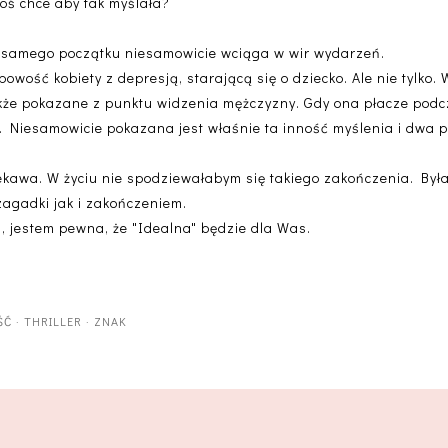
toś chce aby tak myślała?
od samego początku niesamowicie wciąga w wir wydarzeń.
wość kobiety z depresją, starającą się o dziecko. Ale nie tylko.
 także pokazane z punktu widzenia mężczyzny. Gdy ona płacze podc
ia. Niesamowicie pokazana jest właśnie ta inność myślenia i dwa 
iekawa. W życiu nie spodziewałabym się takiego zakończenia. B
agadki jak i zakończeniem.
ki, jestem pewna, że "Idealna" będzie dla Was.
ŚĆ
·
THRILLER
·
ZNAK