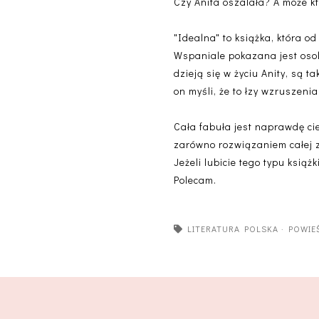
Czy Anita oszalała? A może k
"Idealna" to książka, która 
Wspaniale pokazana jest osobo
dzieją się w życiu Anity, są
on myśli, że to łzy wzruszen
Cała fabuła jest naprawdę c
zarówno rozwiązaniem całej z
Jeżeli lubicie tego typu książ
Polecam.
LITERATURA POLSKA
·
POWIE