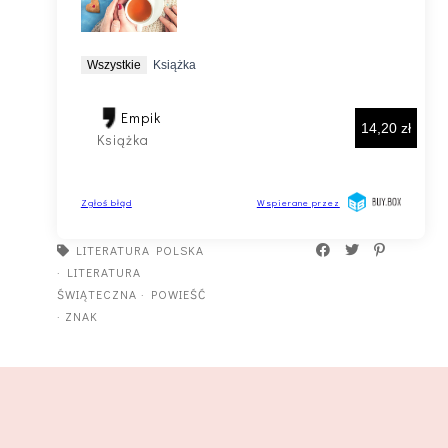
LITERATURA POLSKA
·
LITERATURA
ŚWIĄTECZNA
·
POWIEŚĆ
·
ZNAK