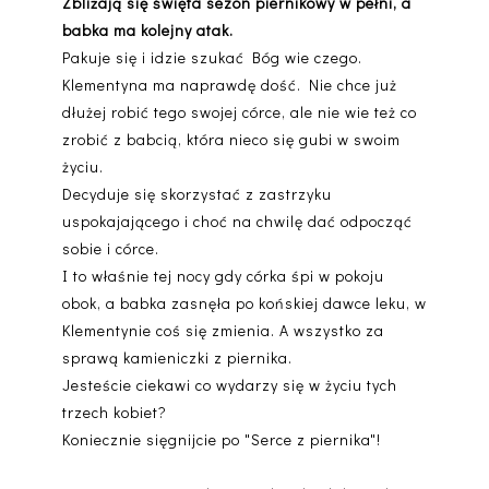
Zbliżają się święta sezon piernikowy w pełni, a
babka ma kolejny atak.
Pakuje się i idzie szukać Bóg wie czego.
Klementyna ma naprawdę dość. Nie chce już
dłużej robić tego swojej córce, ale nie wie też co
zrobić z babcią, która nieco się gubi w swoim
życiu.
Decyduje się skorzystać z zastrzyku
uspokajającego i choć na chwilę dać odpocząć
sobie i córce.
I to właśnie tej nocy gdy córka śpi w pokoju
obok, a babka zasnęła po końskiej dawce leku, w
Klementynie coś się zmienia. A wszystko za
sprawą kamieniczki z piernika.
Jesteście ciekawi co wydarzy się w życiu tych
trzech kobiet?
Koniecznie sięgnijcie po "Serce z piernika"!