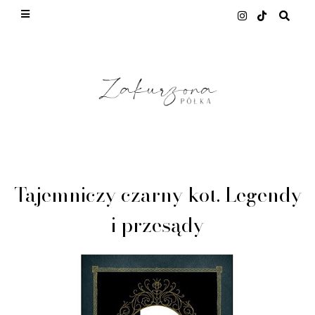
This site uses cookies from Google to deliver its
services and to analyze traffic. Your IP address
and user-agent are shared with Google along with
performance and security metrics to ensure quality
of service, generate usage statistics, and to detect
and address abuse.
LEARN MORE
GOT IT
Tajemniczy czarny kot. Legendy
i przesądy