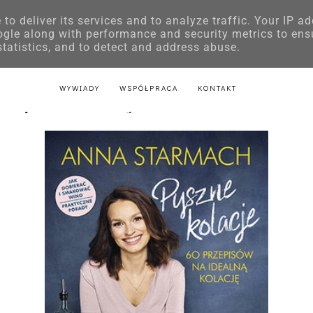
to deliver its services and to analyze traffic. Your IP a
E
KSIĄŻKI DLA DZIECI
LITERATURA POLSKA
LITERATURA Z
ogle along with performance and security metrics to ens
statistics, and to detect and address abuse.
AKTU
LITERATURA Z PRZEPISAMI
LITERATURA ŚWIĄTECZNA
WYWIADY
WSPÓŁPRACA
KONTAKT
Pyszne kolacje - Anna Starmach