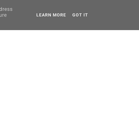
ddress
AGRANICZNA
ure
LEARN MORE
GOT IT
PORADNIKI