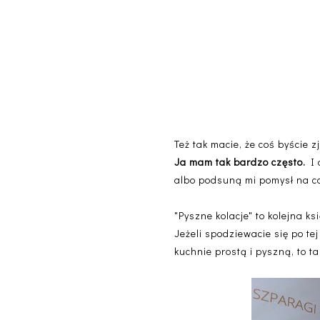
Też tak macie, że coś byście z
Ja mam tak bardzo często.
I 
albo podsuną mi pomysł na co
"Pyszne kolacje" to kolejna k
Jeżeli spodziewacie się po tej
kuchnie prostą i pyszną, to ta