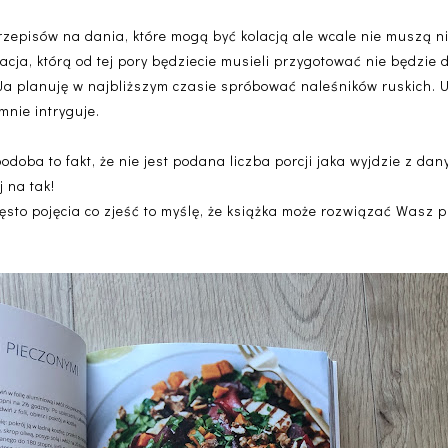
rzepisów na dania, które mogą być kolacją ale wcale nie muszą n
cja, którą od tej pory będziecie musieli przygotować nie będzie
Ja planuję w najbliższym czasie spróbować naleśników ruskich. U
mnie intryguje.
podoba to fakt, że nie jest podana liczba porcji jaka wyjdzie z dany
 na tak!
 często pojęcia co zjeść to myślę, że książka może rozwiązać Wasz 