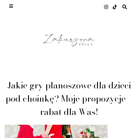
This site uses cookies from Google to deliver its ser
and to analyze traffic. Your IP address and user-agen
shared with Google along with performance and secur
metrics to ensure quality of service, generate usage
statistics, and to detect and address abuse.
LEARN MORE
GOT IT
Jakie gry planoszowe dla dzieci
pod choinkę? Moje propozycje +
rabat dla Was!