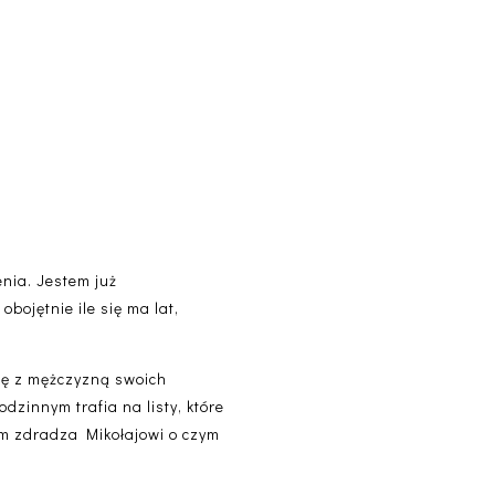
nia. Jestem już
bojętnie ile się ma lat,
ię z mężczyzną swoich
dzinnym trafia na listy, które
ym zdradza Mikołajowi o czym