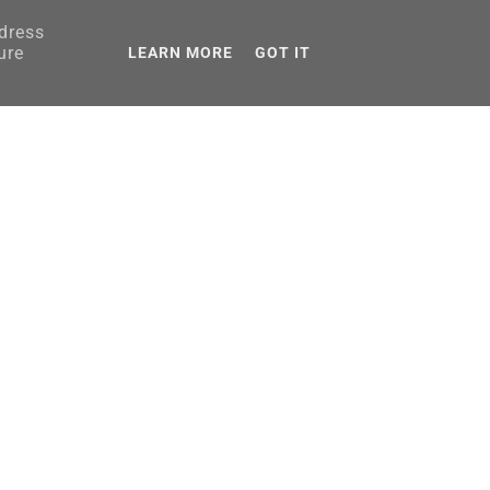
ddress
AGRANICZNA
ure
LEARN MORE
GOT IT
PORADNIKI
omber