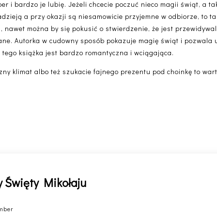
 bardzo je lubię. Jeżeli chcecie poczuć nieco magii świąt, a także
dzieją a przy okazji są niesamowicie przyjemne w odbiorze, to ta
 nawet można by się pokusić o stwierdzenie, że jest przewidywal
wane. Autorka w cudowny sposób pokazuje magię świąt i pozwala u
o tego książka jest bardzo romantyczna i wciągająca.
zny klimat albo też szukacie fajnego prezentu pod choinkę to war