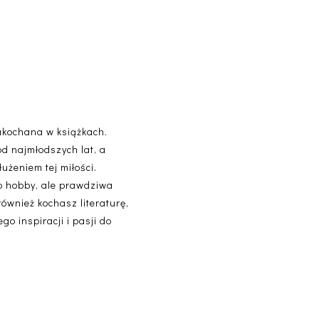
akochana w książkach.
od najmłodszych lat, a
użeniem tej miłości.
lko hobby, ale prawdziwa
 również kochasz literaturę,
o inspiracji i pasji do