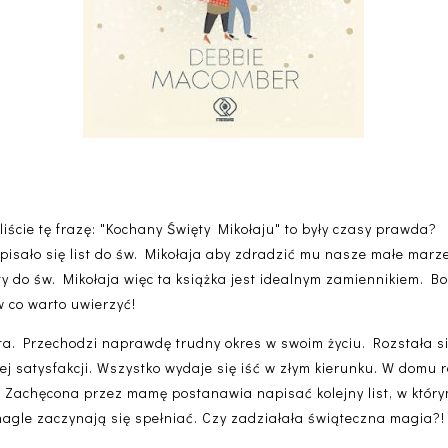
liście tę frazę: "Kochany Święty Mikołaju" to były czasy prawda?
isało się list do św. Mikołaja aby zdradzić mu nasze małe marze
y do św. Mikołaja więc ta książka jest idealnym zamiennikiem. Bo o
w co warto uwierzyć!
ta. Przechodzi naprawdę trudny okres w swoim życiu. Rozstała s
ej satysfakcji. Wszystko wydaje się iść w złym kierunku. W domu ro
a. Zachęcona przez mamę postanawia napisać kolejny list, w któr
nagle zaczynają się spełniać. Czy zadziałała świąteczna magia?!