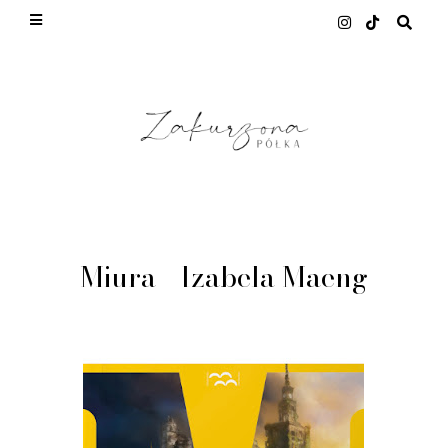
This site uses cookies from Google to deliver its
services and to analyze traffic. Your IP address
and user-agent are shared with Google along with
performance and security metrics to ensure
quality of service, generate usage statistics, and
to detect and address abuse.
LEARN MORE
GOT IT
Miura - Izabela Maeng