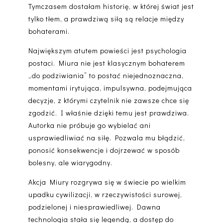
Tymczasem dostałam historię, w której
świat jest
tylko tłem
, a prawdziwą siłą są relacje między
bohaterami.
Największym atutem powieści jest
psychologia
postaci
. Miura nie jest klasycznym bohaterem
„do podziwiania” to postać niejednoznaczna,
momentami irytująca, impulsywna, podejmująca
decyzje, z którymi czytelnik nie zawsze chce się
zgodzić. I właśnie dzięki temu jest prawdziwa.
Autorka nie próbuje go wybielać ani
usprawiedliwiać na siłę. Pozwala mu błądzić,
ponosić konsekwencje i dojrzewać w sposób
bolesny, ale wiarygodny.
Akcja
Miury
rozgrywa się w świecie po wielkim
upadku cywilizacji, w rzeczywistości surowej,
podzielonej i niesprawiedliwej. Dawna
technologia stała się legendą, a dostęp do