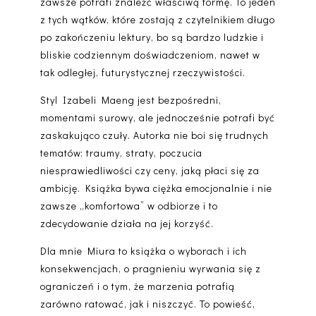
zawsze potrafi znaleźć właściwą formę. To jeden
z tych wątków, które zostają z czytelnikiem długo
po zakończeniu lektury, bo są bardzo ludzkie i
bliskie codziennym doświadczeniom, nawet w
tak odległej, futurystycznej rzeczywistości.
Styl Izabeli Maeng jest
bezpośredni,
momentami surowy
, ale jednocześnie potrafi być
zaskakująco czuły. Autorka nie boi się trudnych
tematów: traumy, straty, poczucia
niesprawiedliwości czy ceny, jaką płaci się za
ambicję. Książka bywa ciężka emocjonalnie i nie
zawsze „komfortowa” w odbiorze i to
zdecydowanie działa na jej korzyść.
Dla mnie
Miura
to
książka o wyborach i ich
konsekwencjach
, o pragnieniu wyrwania się z
ograniczeń i o tym, że marzenia potrafią
zarówno ratować, jak i niszczyć. To powieść,