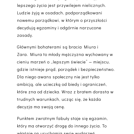
lepszego życia jest przywilejem nielicznych.
Ludzie żyją w osadach, podporządkowani
nowemu porządkowi, w którym o przyszłości
decydują egzaminy i odgórnie narzucone
zasady.
Głównymi bohaterami są bracia Miura i
Zara.
Miura
to młody mężczyzna wychowany w
cieniu marzeń o „lepszym świecie” — miejscu,
gdzie istnieje prąd, porządek i bezpieczeństwo.
Dla niego awans społeczny nie jest tylko
ambicją, ale ucieczką od biedy i ograniczeń,
które zna od dziecka. Wraz z bratem dorasta w
trudnych warunkach, ucząc się, że każda
decyzja ma swoją cenę.
Punktem zwrotnym fabuły staje się
egzamin
,
który ma otworzyć drogę do innego życia. To
właśnie on uruchamia serię wydarzeń