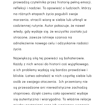
prowadzą czytelnika przez historię pełną emocji,
refleksji i nadziei. To opowieść o ludziach, którzy
na różnych etapach życia pogubili swoje
marzenia, stracili wiarę w siebie lub utknęli w
codziennej rutynie. Autor pokazuje, że nawet
wtedy, gdy wydaje się, że wszystko zostało już
stracone, zawsze istnieje szansa na
odnalezienie nowego celu i odzyskanie radości
życia.
Największą siłą tej powieści są bohaterowie.
Każdy z nich wnosi do historii coś wyjątkowego,
a ich problemy wydają się bardzo prawdziwe i
bliskie. Łatwo odnaleźć w nich cząstkę siebie lub
osób ze swojego otoczenia. Ich przemiany nie
są przesadzone ani nierealistyczne zachodzą
stopniowo, dzięki czemu cała opowieść wydaje
się autentyczna i wiarygodna. To właśnie relacje
między postaciami oraz ich wzajemne wsparcie