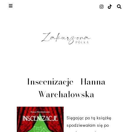
This site uses cookies from Google to deliver its
services and to analyze traffic. Your IP address
and user-agent are shared with Google along with
performance and security metrics to ensure
quality of service, generate usage statistics, and
to detect and address abuse.
LEARN MORE
GOT IT
Inscenizacje - Hanna
Warchałowska
Sięgając po tą książkę
spodziewałam się po