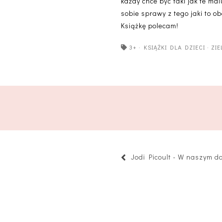
każdy chce być taki jak te ma
sobie sprawy z tego jaki to o
Książkę polecam!
3+
·
KSIĄŻKI DLA DZIECI
·
ZI
Jodi Picoult - W naszym 