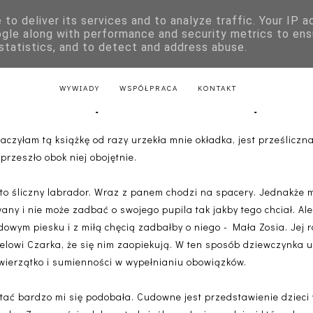
to deliver its services and to analyze traffic. Your IP 
E
KSIĄŻKI DLA DZIECI
LITERATURA POLSKA
LITERATURA Z
ogle along with performance and security metrics to ens
 statistics, and to detect and address abuse.
AKTU
LITERATURA Z PRZEPISAMI
LITERATURA ŚWIĄTECZNA
WYWIADY
WSPÓŁPRACA
KONTAKT
Czaruś mały uciekinier - Holly Web
aczyłam tą książkę od razy urzekła mnie okładka, jest prześlicz
 przeszło obok niej obojętnie.
to śliczny labrador. Wraz z panem chodzi na spacery. Jednakże 
any i nie może zadbać o swojego pupila tak jakby tego chciał. Ale 
dowym piesku i z miłą chęcią zadbałby o niego - Mała Zosia. Jej 
ielowi Czarka, że się nim zaopiekują. W ten sposób dziewczynka 
wierzątko i sumienności w wypełnianiu obowiązków.
stać bardzo mi się podobała. Cudowne jest przedstawienie dzieci 