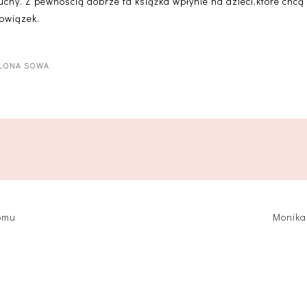
luchy. Z pewnością dobrze ta książka wpłynie na dzieci,które chcą
bowiązek.
ELONA SOWA
domu
Monika