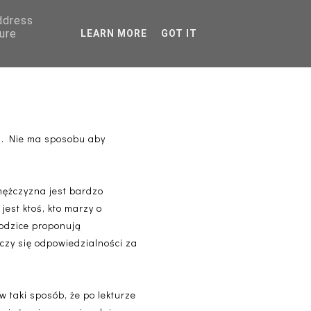
address
AGRANICZNA
ure
LEARN MORE
GOT IT
PORADNIKI
b
na. Nie ma sposobu aby
mężczyzna jest bardzo
jest ktoś, kto marzy o
rodzice proponują
uczy się odpowiedzialności za
w taki sposób, że po lekturze