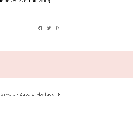
 mieć zwierzę a nie zdają
 Szwaja - Zupa z ryby fugu