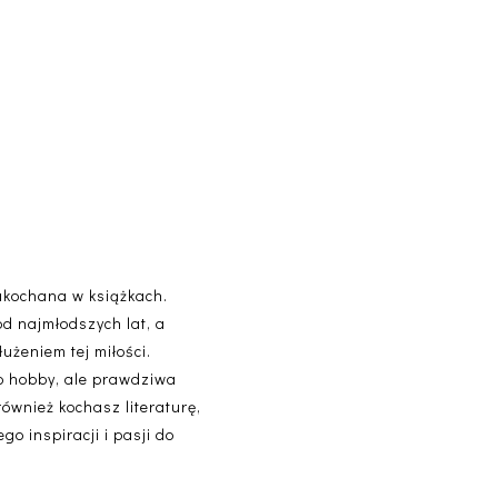
akochana w książkach.
od najmłodszych lat, a
użeniem tej miłości.
lko hobby, ale prawdziwa
 również kochasz literaturę,
o inspiracji i pasji do