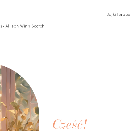
Bajki terap
ąż- Allison Winn Scotch
Cześć!