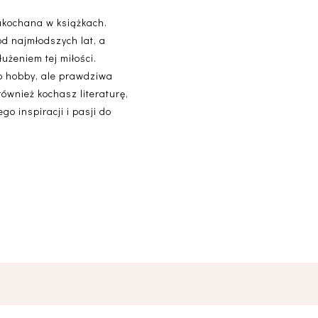
akochana w książkach.
od najmłodszych lat, a
użeniem tej miłości.
lko hobby, ale prawdziwa
 również kochasz literaturę,
o inspiracji i pasji do