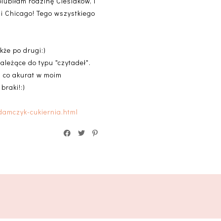
ubiłam rodzinę Cieślaków, i
i Chicago! Tego wszystkiego
.
kże po drugi:)
ależące do typu "czytadeł".
, co akurat w moim
braki!:)
damczyk-cukiernia.html