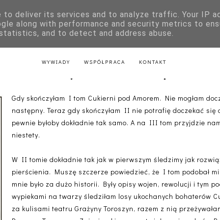
to deliver its services and to analyze traffic. Your IP 
E
KSIĄŻKI DLA DZIECI
LITERATURA POLSKA
LITERATURA Z
ogle along with performance and security metrics to ens
 statistics, and to detect and address abuse.
AKTU
LITERATURA Z PRZEPISAMI
LITERATURA ŚWIĄTECZNA
WYWIADY
WSPÓŁPRACA
KONTAKT
ska-Adamczyk - Cukiernia pod A
Gdy skończyłam I tom Cukierni pod Amorem. Nie mogłam docz
następny. Teraz gdy skończyłam II nie potrafię doczekać się 
pewnie byłoby dokładnie tak samo. A na III tom przyjdzie na
niestety.
W II tomie dokładnie tak jak w pierwszym śledzimy jak rozwią
pierścienia. Muszę szczerze powiedzieć, że I tom podobał mi s
mnie było za dużo historii. Były opisy wojen, rewolucji i tym p
wypiekami na twarzy śledziłam losy ukochanych bohaterów C
za kulisami teatru Grażyny Toroszyn, razem z nią przeżywałam