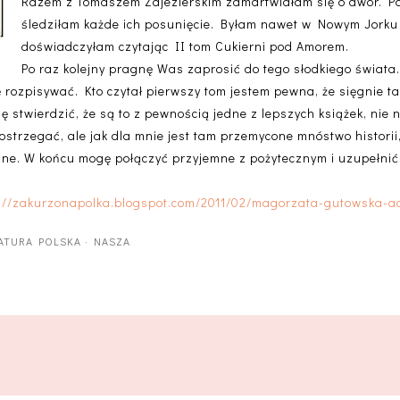
Razem z Tomaszem Zajezierskim zamartwiałam się o dwór. Pol
śledziłam każde ich posunięcie. Byłam nawet w Nowym Jorku 
doświadczyłam czytając II tom Cukierni pod Amorem.
Po raz kolejny pragnę Was zaprosić do tego słodkiego świata
ę rozpisywać. Kto czytał pierwszy tom jestem pewna, że sięgnie ta
twierdzić, że są to z pewnością jedne z lepszych książek, nie n
ostrzegać, ale jak dla mnie jest tam przemycone mnóstwo historii
lne. W końcu mogę połączyć przyjemne z pożytecznym i uzupełnić 
p://zakurzonapolka.blogspot.com/2011/02/magorzata-gutowska-a
RATURA POLSKA
·
NASZA