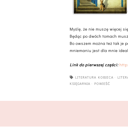
Myślę, że nie muszę więcej si
Będąc po dwóch tomach muszę s
Bo owszem można też tak je p
mniemaniu jest dla mnie idea
Link do pierwszej części:
htt
LITERATURA KOBIECA
·
LITE
KSIĘGARNIA
·
POWIEŚĆ