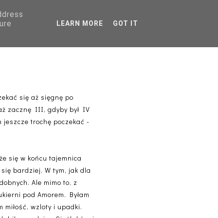
address
AGRANICZNA
ure
LEARN MORE
GOT IT
PORADNIKI
morem CIEŚLAKOWIE
ekać się aż sięgnę po
aż zacznę III, gdyby był IV
m jeszcze trochę poczekać -
że się w końcu tajemnica
ię bardziej. W tym, jak dla
odobnych. Ale mimo to, z
ukierni pod Amorem. Byłam
 miłość, wzloty i upadki.