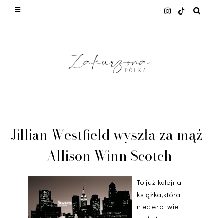
This site uses cookies from Google to deliver its
services and to analyze traffic. Your IP address
and user-agent are shared with Google along with
performance and security metrics to ensure
quality of service, generate usage statistics, and
to detect and address abuse.
LEARN MORE
GOT IT
Jillian Westfield wyszła za mąż-
Allison Winn Scotch
To już kolejna
książka,która
niecierpliwie