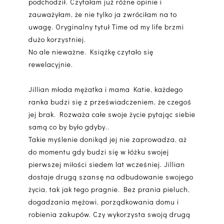
podchodził. Czytałam już różne opinie i
zauważyłam, że nie tylko ja zwróciłam na to
uwagę. Oryginalny tytuł Time od my life brzmi
dużo korzystniej.
No ale nieważne. Książkę czytało się
rewelacyjnie.
Jillian młoda mężatka i mama Katie, każdego
ranka budzi się z przeświadczeniem, że czegoś
jej brak. Rozważa całe swoje życie pytając siebie
samą co by było gdyby..
Takie myślenie donikąd jej nie zaprowadza, aż
do momentu gdy budzi się w łóżku swojej
pierwszej miłości siedem lat wcześniej. Jillian
dostaje drugą szansę na odbudowanie swojego
życia, tak jak tego pragnie. Bez prania pieluch,
dogadzania mężowi, porządkowania domu i
robienia zakupów. Czy wykorzysta swoją drugą