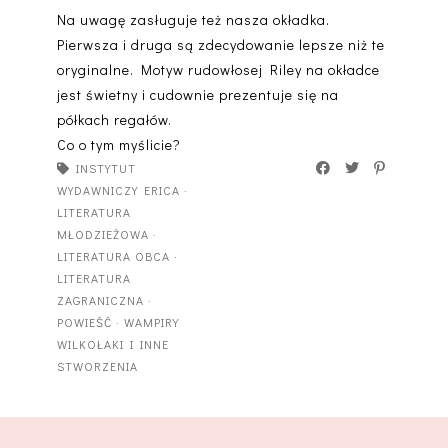
Na uwagę zasługuje też nasza okładka.
Pierwsza i druga są zdecydowanie lepsze niż te
oryginalne. Motyw rudowłosej Riley na okładce
jest świetny i cudownie prezentuje się na
półkach regałów.
Co o tym myślicie?
INSTYTUT
WYDAWNICZY ERICA
·
LITERATURA
MŁODZIEŻOWA
·
LITERATURA OBCA
·
LITERATURA
ZAGRANICZNA
·
POWIEŚĆ
·
WAMPIRY
WILKOŁAKI I INNE
STWORZENIA