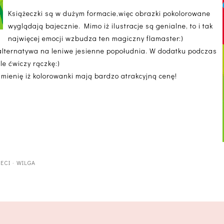
Książeczki są w dużym formacie,więc obrazki pokolorowane
wyglądają bajecznie. Mimo iż ilustracje są genialne, to i tak
najwięcej emocji wzbudza ten magiczny flamaster:)
 alternatywa na leniwe jesienne popołudnia. W dodatku podczas
le ćwiczy rączkę:)
ienię iż kolorowanki mają bardzo atrakcyjną cenę!
IECI
·
WILGA