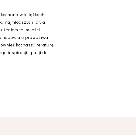
akochana w książkach.
od najmłodszych lat, a
użeniem tej miłości.
lko hobby, ale prawdziwa
 również kochasz literaturę,
o inspiracji i pasji do