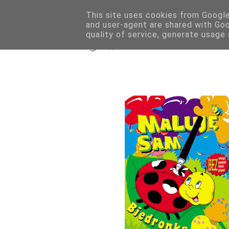
This site uses cookies from Google 
GRY PLANSZOW
and user-agent are shared with Go
quality of service, generate usage
LITERATURA F