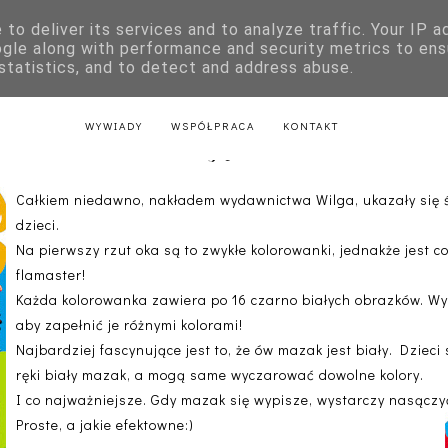
to deliver its services and to analyze traffic. Your IP 
E
KSIĄŻKI DLA DZIECI
LITERATURA POLSKA
LITERATURA Z
ogle along with performance and security metrics to ens
 statistics, and to detect and address abuse.
AKTU
LITERATURA Z PRZEPISAMI
LITERATURA ŚWIĄTECZNA
WYWIADY
WSPÓŁPRACA
KONTAKT
Maluję sam!
Całkiem niedawno, nakładem wydawnictwa Wilga, ukazały się ś
dzieci.
Na pierwszy rzut oka są to zwykłe kolorowanki, jednakże jest c
flamaster!
Każda kolorowanka zawiera po 16 czarno białych obrazków. Wy
aby zapełnić je różnymi kolorami!
Najbardziej fascynujące jest to, że ów mazak jest biały. Dziec
ręki biały mazak, a mogą same wyczarować dowolne kolory.
I co najważniejsze. Gdy mazak się wypisze, wystarczy nasączy
Proste, a jakie efektowne:)