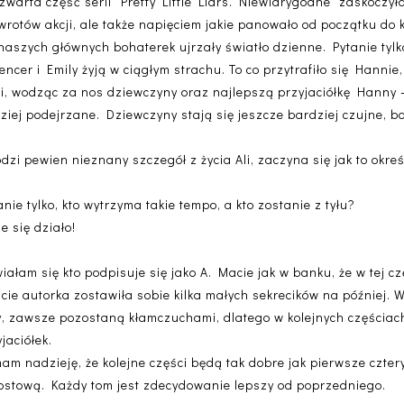
zwarta część serii "Pretty Little Liars. Niewiarygodne" zaskoczyła 
wrotów akcji, ale także napięciem jakie panowało od początku do k
 naszych głównych bohaterek ujrzały światło dzienne. Pytanie tylk
ncer i Emily żyją w ciągłym strachu. To co przytrafiło się Hannie,
wi, wodząc za nos dziewczyny oraz najlepszą przyjaciółkę Hanny
ziej podejrzane. Dziewczyny stają się jeszcze bardziej czujne, b
zi pewien nieznany szczegół z życia Ali, zaczyna się jak to okre
anie tylko, kto wytrzyma takie tempo, a kto zostanie z tyłu?
 się działo!
ałam się kto podpisuje się jako A. Macie jak w banku, że w tej cz
cie autorka zostawiła sobie kilka małych sekrecików na później. W
, zawsze pozostaną kłamczuchami, dlatego w kolejnych częściac
jaciółek.
am nadzieję, że kolejne części będą tak dobre jak pierwsze czter
rostową. Każdy tom jest zdecydowanie lepszy od poprzedniego.