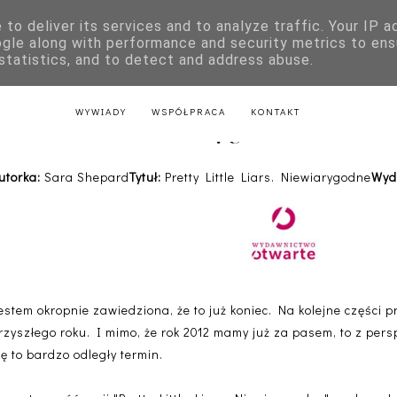
to deliver its services and to analyze traffic. Your IP 
E
KSIĄŻKI DLA DZIECI
LITERATURA POLSKA
LITERATURA Z
ogle along with performance and security metrics to ens
 statistics, and to detect and address abuse.
AKTU
LITERATURA Z PRZEPISAMI
LITERATURA ŚWIĄTECZNA
WYWIADY
WSPÓŁPRACA
KONTAKT
 Little Liars. Niewiarygodne - Sara 
utorka:
Sara Shepard
Tytuł:
Pretty Little Liars. Niewiarygodne
Wyd
estem okropnie zawiedziona, że to już koniec. Na kolejne części 
rzyszłego roku. I mimo, że rok 2012 mamy już za pasem, to z pers
ię to bardzo odległy termin.