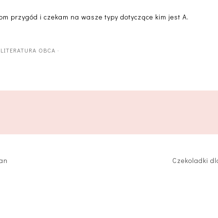
om przygód i czekam na wasze typy dotyczące kim jest A.
·
LITERATURA OBCA
·
man
Czekoladki dl