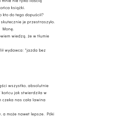
mnie nie tylko ilością
ońca książki.
o kto do tego dopuścił?
 skutecznie je przestraszyło.
 - Monę.
owiem wiedzą, że w tłumie
ślił wydawca: "jazda bez
ęści wszystko, absolutnie
 końcu jak stwierdziła w
h czeka nas cała lawina
y, a może nawet lepsze. Póki