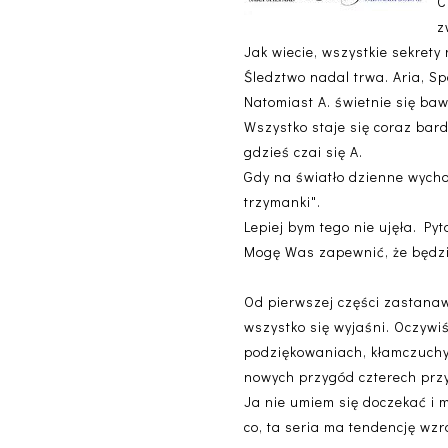
C
z
Jak wiecie, wszystkie sekrety
Śledztwo nadal trwa. Aria, Spe
Natomiast A. świetnie się ba
Wszystko staje się coraz bard
gdzieś czai się A.
Gdy na światło dzienne wychod
trzymanki".
Lepiej bym tego nie ujęła. Pyt
Mogę Was zapewnić, że będzie
Od pierwszej części zastanawi
wszystko się wyjaśni. Oczywiś
podziękowaniach, kłamczuchy
nowych przygód czterech przy
Ja nie umiem się doczekać i m
co, ta seria ma tendencję wz