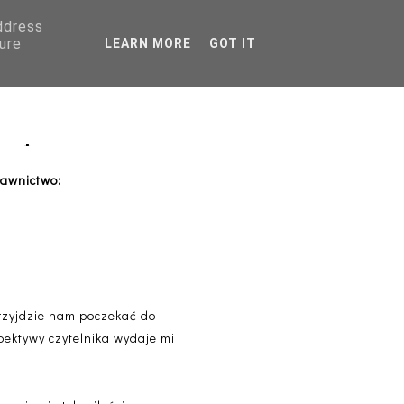
address
AGRANICZNA
ure
LEARN MORE
GOT IT
PORADNIKI
Shepard
awnictwo:
przyjdzie nam poczekać do
pektywy czytelnika wydaje mi