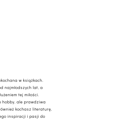
akochana w książkach.
od najmłodszych lat, a
użeniem tej miłości.
lko hobby, ale prawdziwa
 również kochasz literaturę,
o inspiracji i pasji do