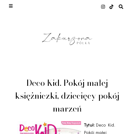
This site uses cookies from Google to deliver its
services and to analyze traffic. Your IP address
and user-agent are shared with Google along with
performance and security metrics to ensure
quality of service, generate usage statistics, and
to detect and address abuse.
LEARN MORE
GOT IT
Deco Kid. Pokój małej
księżniczki, dziecięcy pokój
marzeń
Tytuł:
Deco Kid.
Pokój małej