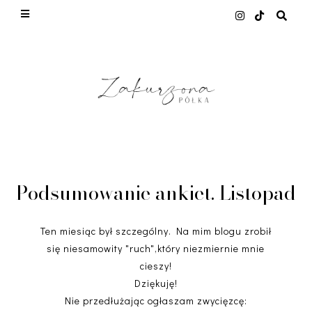
This site uses cookies from Google to deliver its ser
and to analyze traffic. Your IP address and user-agen
shared with Google along with performance and secur
metrics to ensure quality of service, generate usage
statistics, and to detect and address abuse.
LEARN MORE
GOT IT
Podsumowanie ankiet. Listopad
Ten miesiąc był szczególny. Na mim blogu zrobił
się niesamowity "ruch",który niezmiernie mnie
cieszy!
Dziękuję!
Nie przedłużając ogłaszam zwycięzcę: