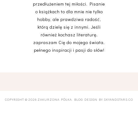
przedłużeniem tej miłości. Pisanie
o książkach to dla mnie nie tylko
hobby, ale prawdziwa radość,
którą dzielę się z innymi. Jeśli
również kochasz literaturę,
zapraszam Cię do mojego świata,
pełnego inspiracji i pasji do słów!
COPYRIGHT ©
2026
ZAKURZONA PÓŁKA
. BLOG DESIGN BY
SKYANDSTARS.CO