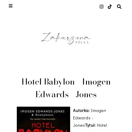
This site uses cookies from Google to deliver its
services and to analyze traffic. Your IP address
and user-agent are shared with Google along with
performance and security metrics to ensure
quality of service, generate usage statistics, and
to detect and address abuse.
LEARN MORE
GOT IT
Hotel Babylon - Imogen
Edwards - Jones
Autorka:
Imogen
Edwards -
Jones
Tytuł:
Hotel