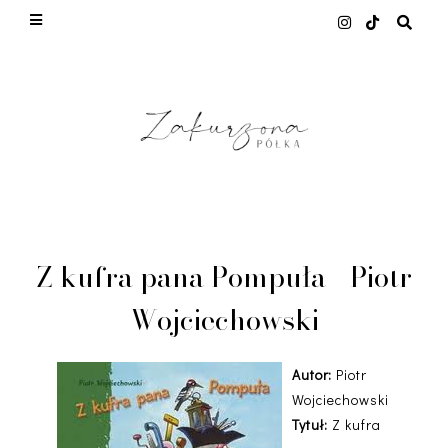
This site uses cookies from Google to deliver its
services and to analyze traffic. Your IP address
and user-agent are shared with Google along with
performance and security metrics to ensure
quality of service, generate usage statistics, and
to detect and address abuse.
LEARN MORE
GOT IT
Z kufra pana Pompuła - Piotr
Wojciechowski
Autor:
Piotr
Wojciechowski
Tytuł:
Z kufra