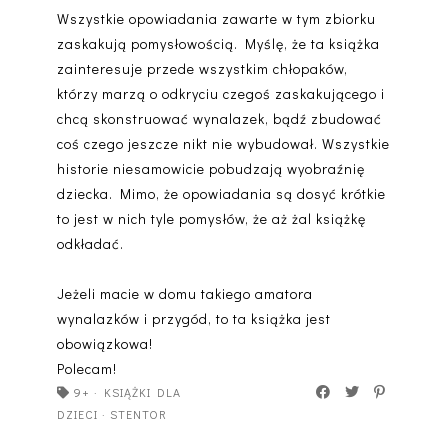
Wszystkie opowiadania zawarte w tym zbiorku
zaskakują pomysłowością. Myślę, że ta książka
zainteresuje przede wszystkim chłopaków,
którzy marzą o odkryciu czegoś zaskakującego i
chcą skonstruować wynalazek, bądź zbudować
coś czego jeszcze nikt nie wybudował. Wszystkie
historie niesamowicie pobudzają wyobraźnię
dziecka. Mimo, że opowiadania są dosyć krótkie
to jest w nich tyle pomysłów, że aż żal książkę
odkładać.
Jeżeli macie w domu takiego amatora
wynalazków i przygód, to ta książka jest
obowiązkowa!
Polecam!
9+
·
KSIĄŻKI DLA
DZIECI
·
STENTOR