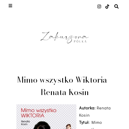
This site uses cookies from Google to deliver its
services and to analyze traffic. Your IP address
and user-agent are shared with Google along with
performance and security metrics to ensure
quality of service, generate usage statistics, and
to detect and address abuse.
LEARN MORE
GOT IT
Mimo wszystko Wiktoria -
Renata Kosin
Autorka:
Renata
Kosin
Tytuł:
Mimo