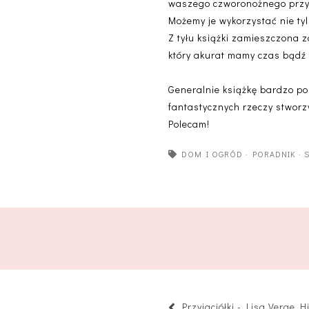
waszego czworonożnego przyja
Możemy je wykorzystać nie tyl
Z tyłu książki zamieszczona 
który akurat mamy czas bądź 
Generalnie książkę bardzo pol
fantastycznych rzeczy stworz
Polecam!
DOM I OGRÓD
·
PORADNIK
·
Przyjaciółki - Lisa Verge H