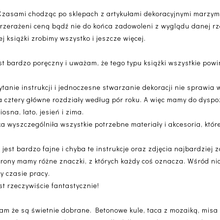
Czasami chodząc po sklepach z artykułami dekoracyjnymi marzymy
 Przerażeni ceną bądź nie do końca zadowoleni z wyglądu danej r
j książki zrobimy wszystko i jeszcze więcej.
t bardzo poręczny i uważam, że tego typu książki wszystkie po
ytanie instrukcji i jednoczesne stwarzanie dekoracji nie sprawia
a cztery główne rozdziały według pór roku. A więc mamy do dyspoz
osna, lato, jesień i zima.
a wyszczególniła wszystkie potrzebne materiały i akcesoria, któ
jest bardzo fajne i chyba te instrukcje oraz zdjęcia najbardziej
rony mamy różne znaczki, z których każdy coś oznacza. Wśród nic
y czasie pracy.
t rzeczywiście fantastycznie!
żam że są świetnie dobrane. Betonowe kule, taca z mozaiką, misa