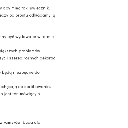
 aby mieć taki świecznik,
zeczy po prostu odkładamy ją
winny być wydawane w formie
 większych problemów.
ycji szereg różnych dekoracji
re będą niezbędne do
 zachęcają do spróbowania.
h jest ten mówiący o
 z kamyków, buda dla