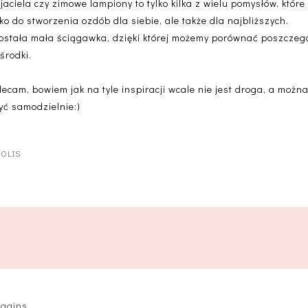
ciela czy zimowe lampiony to tylko kilka z wielu pomysłów, które
ko do stworzenia ozdób dla siebie, ale także dla najbliższych.
została mała ściągawka, dzięki której możemy porównać poszczegól
środki.
ecam, bowiem jak na tyle inspiracji wcale nie jest droga, a możn
yć samodzielnie:)
SOLIS
iggins