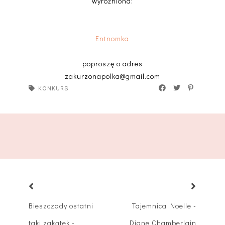
wyróżniona:
Entnomka
poproszę o adres
zakurzonapolka@gmail.com
KONKURS
Bieszczady ostatni
Tajemnica Noelle -
taki zakątek -
Diane Chamberlain