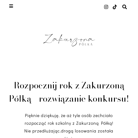
This site uses cookies from Google to deliver its
services and to analyze traffic. Your IP address
and user-agent are shared with Google along with
performance and security metrics to ensure
quality of service, generate usage statistics, and
to detect and address abuse.
LEARN MORE
GOT IT
Rozpocznij rok z Zakurzoną
Półką - rozwiązanie konkursu!
Pięknie dziękuję, że aż tyle osób zechciało
rozpocząć rok szkolny z Zakurzoną Półką!
Nie przedłużając,drogą losowania została