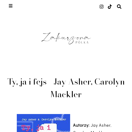
This site uses cookies from Google to deliver its
services and to analyze traffic. Your IP address
and user-agent are shared with Google along with
performance and security metrics to ensure
quality of service, generate usage statistics, and
to detect and address abuse.
LEARN MORE
GOT IT
Ty, ja i fejs - Jay Asher, Carolyn
Mackler
Autorzy:
Jay Asher,