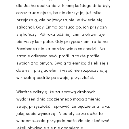
dla Josha spotkania z Emmą każdego dnia były
coraz trudniejsze, bo nie darzył jej już tylko
przyjaźnią, ale najzwyczajniej w świecie się
zakochał. Gdy Emma odrzuca go, ich przyjaźń
się kończy. Pół roku później Emma otrzymuje
pierwszy komputer. Gdy przypadkiem trafia na
Facebooka nie za bardzo wie o co chodzi. Na
stronie odkrywa swój profil, a także profile
swoich znajomych. Swoją tajemnicą dzieli się z
dawnym przyjacielem i wspólnie rozpoczynają
wirtualną podróż po swojej przyszłości.
Wkrótce odkryją, że za sprawą drobnych
wydarzeń dnia codziennego mogą zmienić
swoją przyszłość i sprawić, że będzie ona taka,
jaką sobie wymarzą. Niestety co za dużo, to
wiadomo...cała przygoda może źle się skończyć
jeżeli obydwoje się nie opamiętają...