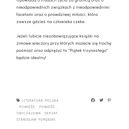
nieodpowiednich związkach z nieodpowiednimi
facetami oraz o prawdziwej miłości, która
zawsze gdzieś na człowieka czeka.
Jeżeli lubicie niezobowiązujące książki na
zimowe wieczory przy których możecie się trochę
pośmiać oraz odprężyć to "Piątek trzynastego"
będzie idealny!
LITERATURA POLSKA
·
POWIEŚĆ
·
POWIEŚĆ
OBYCZAJOWA
·
SKRZAT
STANISŁAW PORĘBSKI