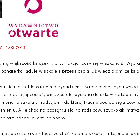
 6.03.2013
utną większość książek, których akcja toczy się w szkole. Z "Wybra
 bohaterka ląduje w szkole z przeszłością już wiedziałam, że ksi
sumie nie trafiła całkiem przypadkiem. Naraziła się chyba wszyst
mieli gdzie jej posłać, więc została wysłana do szkoły z akademik
mmeria to szkoła z tradycjami, do której trudno dostać się z zewną
 istnieniu. Allie choć na początku zła na rodziców, szybko aklimatyz
h tam zasad, a jest ich sporo.
je sobie sprawę z tego, że choć za dnia szkoła funkcjonuje jak s