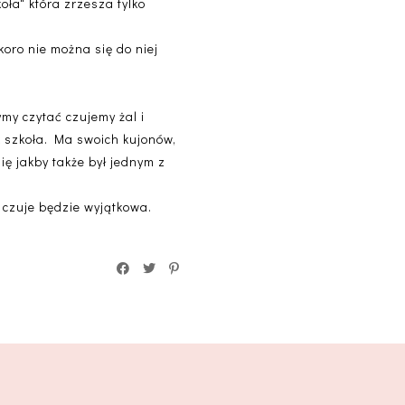
oła" która zrzesza tylko
koro nie można się do niej
my czytać czujemy żal i
k szkoła. Ma swoich kujonów,
 się jakby także był jednym z
oś czuje będzie wyjątkowa.