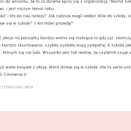
zi do wniosku, że to co dziwne łączy się z organizacją "Nocna Szk
i, i jest niczym temat tabu.
" i kto do niej należy? Jak rodzice mogli oddać Allie do szkoły, s
je się w szkole? I kto mówi prawdę?
ć akcja na początku bardzo wolno się rozkręca to gdy już skończy
ku bardzo zbuntowana, szybko zyskała moją sympatię. A szkoła ja
, których się nie lubi. Wszystko jest tak realne, że czytelnik czuje
ż wiele książek z akcją, która dzieje się w szkole. Ale ta seria c
i Cimmeria:))
·
LITERATURA OBCA
·