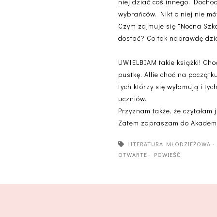
niej dziać coś innego. Dochod
wybrańców. Nikt o niej nie mów
Czym zajmuje się "Nocna Szkoła
dostać? Co tak naprawdę dzie
UWIELBIAM takie książki! Cho
pustkę. Allie choć na począt
tych którzy się wyłamują i tych
uczniów.
Przyznam także, że czytałam ju
Zatem zapraszam do Akademi
LITERATURA MŁODZIEŻOWA
OTWARTE
·
POWIEŚĆ