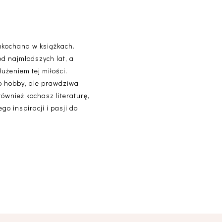
akochana w książkach.
od najmłodszych lat, a
użeniem tej miłości.
lko hobby, ale prawdziwa
 również kochasz literaturę,
o inspiracji i pasji do