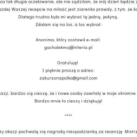
 tak długie oczekiwanie, ale nie sądziłam, że mój dzień będzie 
ażdej Waszej recepcie na miłość jest ziarenko prawdy, z tym, że 
Dlatego trudno było mi wybrać tę jedną, jedyną.
Zdałam się na los, a los wybrał:
Anonima, który zostawił e-mail:
gochalekmoj@interia.pl
Gratuluję!
I pięknie proszę o adres:
zakurzonapolka@gmail.com
kazji, bardzo się cieszę, że i nowe osoby zawitały w moje skromne 
Bardzo mnie to cieszy i dziękuję!
****
zy okazji pochwalę się nagrodą niespodzianką za recenzję Mistr