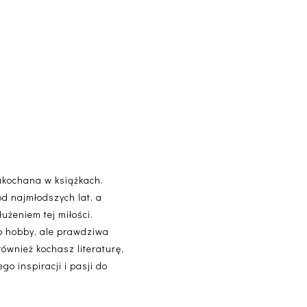
akochana w książkach.
od najmłodszych lat, a
użeniem tej miłości.
lko hobby, ale prawdziwa
 również kochasz literaturę,
o inspiracji i pasji do