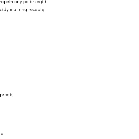
zapełniony po brzegi:)
każdy ma inną receptę.
progi:)
za.