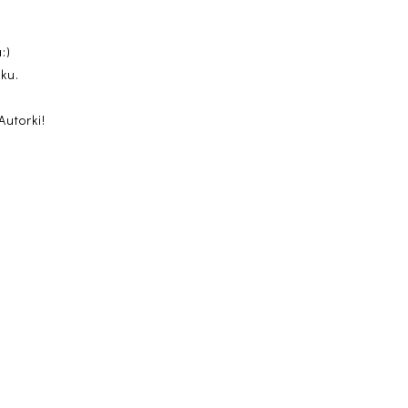
:)
oku.
Autorki!