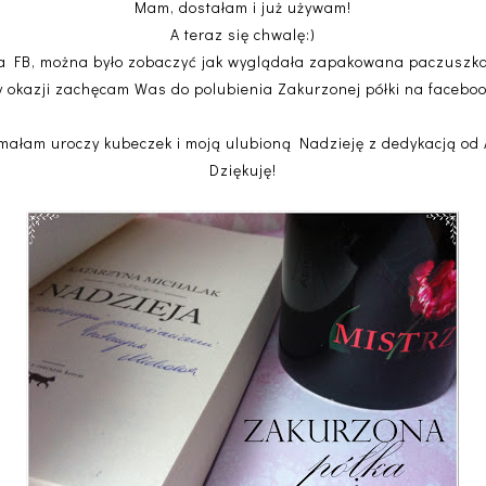
Mam, dostałam i już używam!
A teraz się chwalę:)
a FB, można było zobaczyć jak wyglądała zapakowana paczuszka
y okazji zachęcam Was do polubienia Zakurzonej półki na facebo
małam uroczy kubeczek i moją ulubioną Nadzieję z dedykacją od 
Dziękuję!