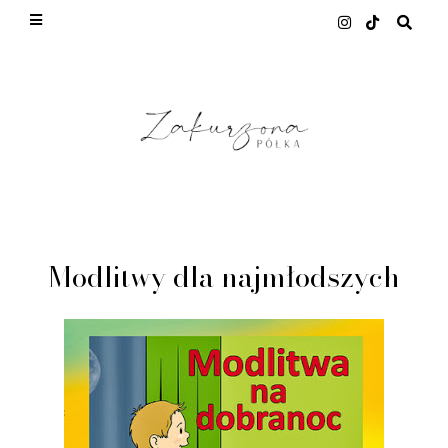
This site uses cookies from Google to deliver its
services and to analyze traffic. Your IP address
and user-agent are shared with Google along with
performance and security metrics to ensure
quality of service, generate usage statistics, and
to detect and address abuse.
LEARN MORE
GOT IT
Modlitwy dla najmłodszych