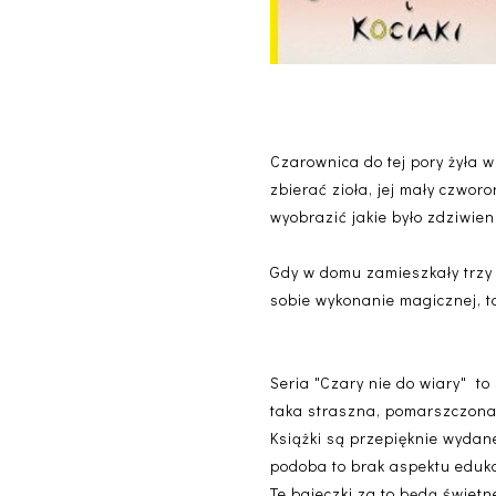
Czarownica do tej pory żyła w
zbierać zioła, jej mały czwor
wyobrazić jakie było zdziwien
Gdy w domu zamieszkały trzy k
sobie wykonanie magicznej, ta
Seria "Czary nie do wiary" to
taka straszna, pomarszczona i
Książki są przepięknie wydane
podoba to brak aspektu edukac
Te bajeczki za to będą świet