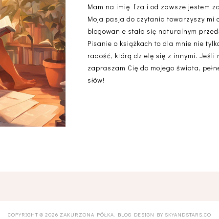
Mam na imię Iza i od zawsze jestem z
Moja pasja do czytania towarzyszy mi 
blogowanie stało się naturalnym przedł
Pisanie o książkach to dla mnie nie ty
radość, którą dzielę się z innymi. Jeśli
zapraszam Cię do mojego świata, pełneg
słów!
COPYRIGHT ©
2026
ZAKURZONA PÓŁKA
. BLOG DESIGN BY
SKYANDSTARS.CO