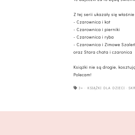
Z tej serii ukazały się właśn
- Czarownica i kot
- Czarownica i pierniki
- Czarownica i ryba
- Czarownica i Zimowe Szale
oraz Stara chata i czaronica
Książki nie są drogie, kosztu
Polecam!
3+
·
KSIĄŻKI DLA DZIECI
·
SK