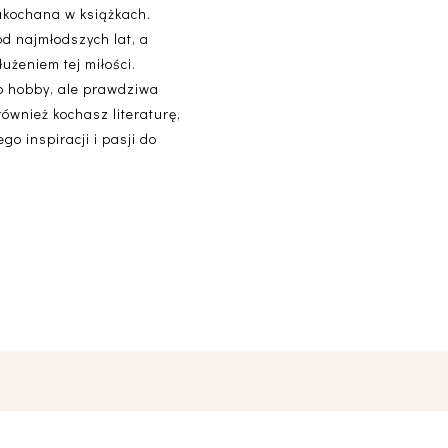
akochana w książkach.
od najmłodszych lat, a
użeniem tej miłości.
lko hobby, ale prawdziwa
 również kochasz literaturę,
o inspiracji i pasji do