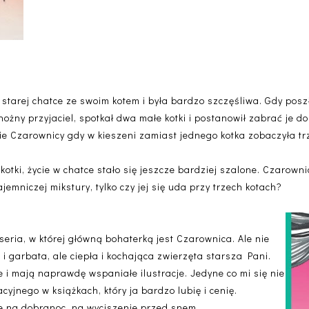
 starej chatce ze swoim kotem i była bardzo szczęśliwa. Gdy posz
onożny przyjaciel, spotkał dwa małe kotki i postanowił zabrać je 
ie Czarownicy gdy w kieszeni zamiast jednego kotka zobaczyła tr
otki, życie w chatce stało się jeszcze bardziej szalone. Czarow
jemniczej mikstury, tylko czy jej się uda przy trzech kotach?
 seria, w której główną bohaterką jest Czarownica. Ale nie
 garbata, ale ciepła i kochająca zwierzęta starsza Pani.
 i mają naprawdę wspaniałe ilustracje. Jedyne co mi się nie
yjnego w książkach, który ja bardzo lubię i cenię.
ne na dobranoc, na wyciszenie przed snem.