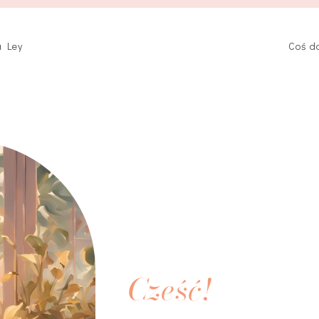
a Ley
Coś d
Cześć!