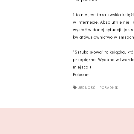
I to nie jest taka zwykła ksi
w internecie. Absolutnie nie.
wysłać w danej sytuacji, jak
kwiatów,słownictwo w smsach 
"Sztuka słowa" to książka, k
przepiękne. Wydane w twardej
miejsca:)
Polecam!
JEDNOŚĆ
·
PORADNIK