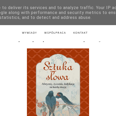
to deliver its services and to analyze traffic. Your IP 
E
KSIĄŻKI DLA DZIECI
LITERATURA POLSKA
LITERATURA Z
ogle along with performance and security metrics to ens
 statistics, and to detect and address abuse.
AKTU
LITERATURA Z PRZEPISAMI
LITERATURA ŚWIĄTECZNA
WYWIADY
WSPÓŁPRACA
KONTAKT
. Aforyzmy, życzenia, dedykacje na