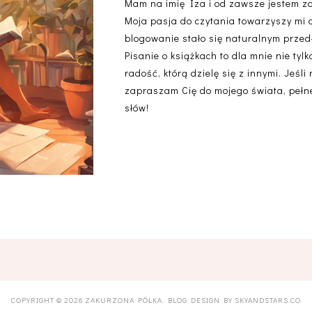
Mam na imię Iza i od zawsze jestem z
Moja pasja do czytania towarzyszy mi 
blogowanie stało się naturalnym przedł
Pisanie o książkach to dla mnie nie ty
radość, którą dzielę się z innymi. Jeśli
zapraszam Cię do mojego świata, pełneg
słów!
COPYRIGHT ©
2026
ZAKURZONA PÓŁKA
. BLOG DESIGN BY
SKYANDSTARS.CO