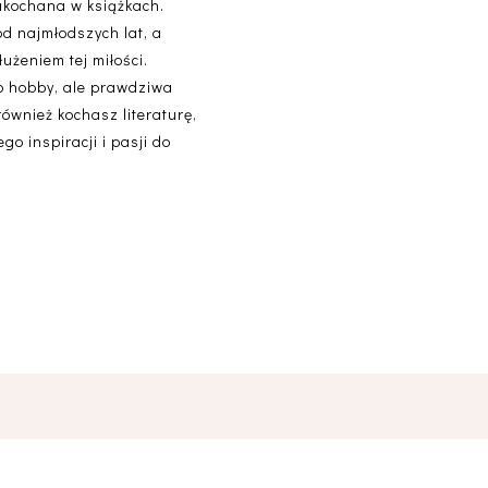
akochana w książkach.
od najmłodszych lat, a
użeniem tej miłości.
lko hobby, ale prawdziwa
 również kochasz literaturę,
o inspiracji i pasji do