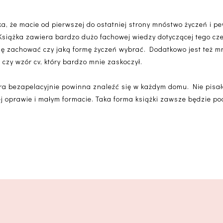
ążka, że macie od pierwszej do ostatniej strony mnóstwo życzeń i p
 Książka zawiera bardzo dużo fachowej wiedzy dotyczącej tego czeg
 się zachować czy jaką formę życzeń wybrać. Dodatkowo jest też m
czy wzór cv, który bardzo mnie zaskoczył.
tóra bezapelacyjnie powinna znaleźć się w każdym domu. Nie pisał
 oprawie i małym formacie. Taka forma książki zawsze będzie pod