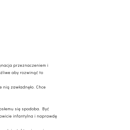
scynacja przeznaczeniem i
ożliwe aby rozwinąć to
ie nią zawładnęło. Chce
orosłemu się spodoba. Być
owicie infantylna i naprawdę