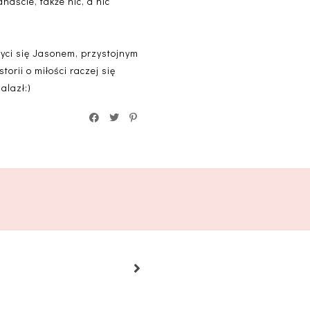
anaście, także nic, a nic
wyci się Jasonem, przystojnym
orii o miłości raczej się
alazł:)