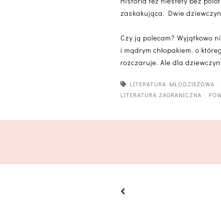
Historia też niestety bez polo
zaskakująca. Dwie dziewczyny
Czy ją polecam? Wyjątkowo ni
i mądrym chłopakiem, o którego
rozczaruje. Ale dla dziewczyn
LITERATURA MŁODZIEŻOWA
LITERATURA ZAGRANICZNA
·
POW