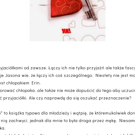
zyjaciółkami od zawsze. Łączy ich nie tylko przyjaźń ale także fa
e Jasona wie, że łączy ich coś szczególnego. Niestety nie jest m
est chłopakiem Erin.
norować chłopaka, ale także nie może dopuścić do tego aby uczuc
ić przyjaciółki. Ale czy naprawdę da się oszukać przeznaczenie?
" to książka typowo dla młodzieży i wątpię, że któremukolwiek d
ę nią zachwyci, jednak dla mnie to była droga przez mękę. Niesam
ka.