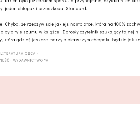
tu, takich było już całkiem sporo. Ja przynajmniej czytałam ich kilk
, jeden chłopak i przeszkoda. Standard.
e. Chyba, że rzeczywiście jakiejś nastolatce, która na 100% zach
 było tyle szumu w książce. Dorosły czytelnik szukający fajnej hist
y, która gdzieś jeszcze marzy o pierwszym chłopaku będzie jak zn
·
LITERATURA OBCA
·
IEŚĆ
·
WYDAWNICTWO YA