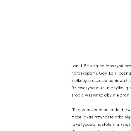
Lani i Erin są najlepszymi pr
horoskopami. Gdy Lani poznaj
kiełkujące uczucie ponieważ j
Dziewczyna musi nie tylko ig
zrobić wszystko aby nie zran
"Przeznaczenie puka do drzwi
może jakaś trzynastolatka si
taka typowo nastoletnia książ