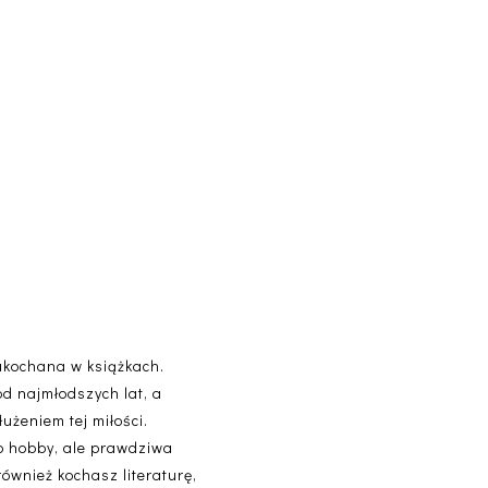
akochana w książkach.
od najmłodszych lat, a
użeniem tej miłości.
lko hobby, ale prawdziwa
 również kochasz literaturę,