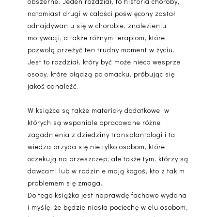
obszerne. Jeden rozdział, to historia choroby,
natomiast drugi w całości poświęcony został
odnajdywaniu się w chorobie, znalezieniu
motywacji, a także różnym terapiom, które
pozwolą przeżyć ten trudny moment w życiu.
Jest to rozdział, który być może nieco wesprze
osoby, które błądzą po omacku, próbując się
jakoś odnaleźć.
W książce są także materiały dodatkowe, w
których są wspaniale opracowane różne
zagadnienia z dziedziny transplantologi i ta
wiedza przyda się nie tylko osobom, które
oczekują na przeszczep, ale także tym, którzy są
dawcami lub w rodzinie mają kogoś, kto z takim
problemem się zmaga.
Do tego książka jest naprawdę fachowo wydana
i myślę, że będzie niosła pociechę wielu osobom,