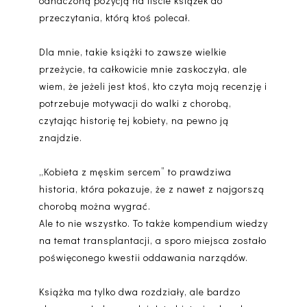
odhaczoną pozycją na liście książek do
przeczytania, którą ktoś polecał.
Dla mnie, takie książki to zawsze wielkie
przeżycie, ta całkowicie mnie zaskoczyła, ale
wiem, że jeżeli jest ktoś, kto czyta moją recenzję i
potrzebuje motywacji do walki z chorobą,
czytając historię tej kobiety, na pewno ją
znajdzie.
„Kobieta z męskim sercem” to prawdziwa
historia, która pokazuje, że z nawet z najgorszą
chorobą można wygrać.
Ale to nie wszystko. To także kompendium wiedzy
na temat transplantacji, a sporo miejsca zostało
poświęconego kwestii oddawania narządów.
Książka ma tylko dwa rozdziały, ale bardzo