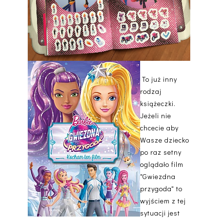
To już inny
rodzaj
książeczki.
Jeżeli nie
chcecie aby
Wasze dziecko
po raz setny
oglądało film
"Gwiezdna
przygoda" to
wyjściem z tej
sytuacji jest