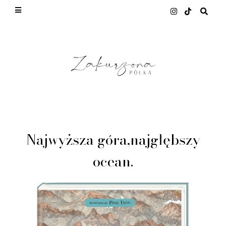
This site uses cookies from Google to deliver its
services and to analyze traffic. Your IP address
and user-agent are shared with Google along with
performance and security metrics to ensure quality
of service, generate usage statistics, and to detect
and address abuse.
LEARN MORE
GOT IT
Najwyższa góra,najgłębszy
ocean.