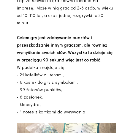
Łap za słówka to gra słowna idealna na
imprezę. Może w nią grać od 2-6 osób, w wieku
od 10-110 lat, a czas jednej rozgrywki to 30
minut.
Celem gry jest zdobywanie punktów i
przeszkadzanie innym graczom, ale również
wymyślanie swoich słów. Wszystko to dzieje się
w przeciągu 90 sekund więc jest co robić.
W pudełku znajduje się:
- 21 kafelków z literami,
- 6 kostek do gry z symbolami,
- 99 żetonów punktów,
- 6 zasłonek,
- klepsydra,
- 1 notes z kartkami do wyrywania.