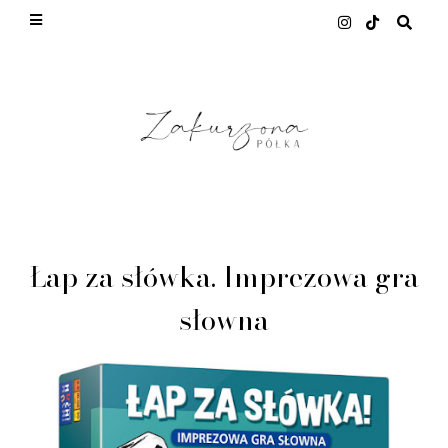
This site uses cookies from Google to deliver its
services and to analyze traffic. Your IP address
and user-agent are shared with Google along with
performance and security metrics to ensure
quality of service, generate usage statistics, and
to detect and address abuse.
LEARN MORE
GOT IT
Łap za słówka. Imprezowa gra
słowna