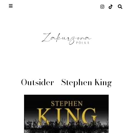
This site uses cookies from Google to deliver its
services and to analyze traffic. Your IP address
and user-agent are shared with Google along with
performance and security metrics to ensure quality
of service, generate usage statistics, and to detect
and address abuse.
LEARN MORE
GOT IT
Outsider - Stephen King