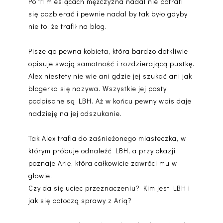
Po 11 miesiącach mężczyzna nadal nie potrafi
się pozbierać i pewnie nadal by tak było gdyby
nie to, że trafił na blog.
Pisze go pewna kobieta, która bardzo dotkliwie
opisuje swoją samotność i rozdzierającą pustkę.
Alex niestety nie wie ani gdzie jej szukać ani jak
blogerka się nazywa. Wszystkie jej posty
podpisane są LBH. Aż w końcu pewny wpis daje
nadzieję na jej odszukanie.
Tak Alex trafia do zaśnieżonego miasteczka, w
którym próbuje odnaleźć LBH, a przy okazji
poznaje Arię, która całkowicie zawróci mu w
głowie.
Czy da się uciec przeznaczeniu? Kim jest LBH i
jak się potoczą sprawy z Arią?