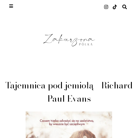
This site uses cookies from Google to deliver its
services and to analyze traffic. Your IP address
and user-agent are shared with Google along with
performance and security metrics to ensure quality
of service, generate usage statistics, and to detect
and address abuse.
LEARN MORE
GOT IT
Tajemnica pod jemiołą - Richard
Paul Evans