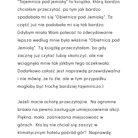
"Tajemnica pod jemiołą" to książka, którą bardzo
chciałam przeczytać, po tym jak bardzo
spodobała mi się "Obietnica pod Jemiołą". Ta
część już nie podobała mi się tak bardzo.
Gdybym miała Wam polecać to zdecydowanie
lepsza według mnie była właśnie "Obietnica pod
Jemiołą". Tą książkę przeczytałam, bo gdy
zacznę już czytać lubię skończyć, ale nie
wciągnęła mnie tak jakbym tego oczekiwała.
Dodatkowo całość jest naprawdę przewidywalna
i nie mówię, że to źle, ale w tym przypadku
mogłoby być trochę bardziej tajemniczo:)
Jeżeli macie ochotę przeczytajcie. Na ogromne
brawa na pewno zasługuje umiejscowienie akcji.
Piękna, mała, zaśnieżona miejscowość w
górach. Kto by nie chciał się zaszyć w
klimatycznym hotelu pośród gór? Naprawdę