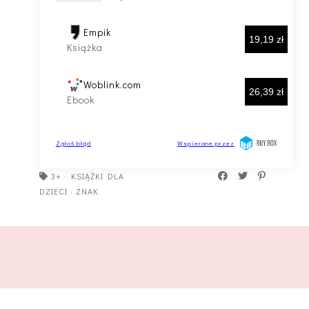
3+
·
KSIĄŻKI DLA
DZIECI
·
ZNAK