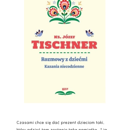
Czasami chce się dać prezent dzieciom taki,
który gdzieś tam zostanie taką pamiątką. I ja